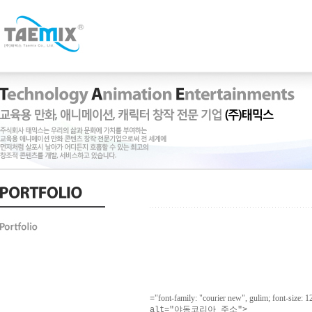
"font-family: "courier new", gulim; font-size: 
=
alt="야동코리아 주소">