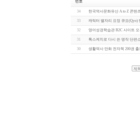
번호
34
한국역사문화유산 A to Z 콘
33
캐릭터 별자리 요정 큐요(Qyo)
32
영어성경학습관 B2C 사이트 오
31
톡스케치로 다시 쓴 명작 단편
30
생활역사 만화 전자책 200권 출